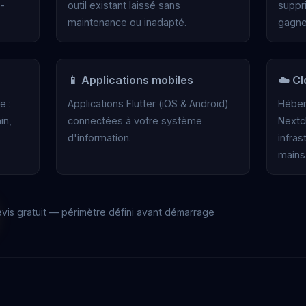
e-
outil existant laissé sans
suppr
maintenance ou inadapté.
gagne
📱 Applications mobiles
☁️ C
e :
Applications Flutter (iOS & Android)
Héber
in,
connectées à votre système
Nextc
d'information.
infra
mains
vis gratuit — périmètre défini avant démarrage