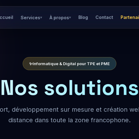
ccueil
Blog
Contact
Partena
Services
À propos
▾
▾
✨
Informatique & Digital pour TPE et PME
Nos solutions
rt, développement sur mesure et création w
distance dans toute la zone francophone.