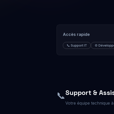
Accès rapide
📞 Support IT
⚙️ Dévelop
Support & Assi
📞
Votre équipe technique à