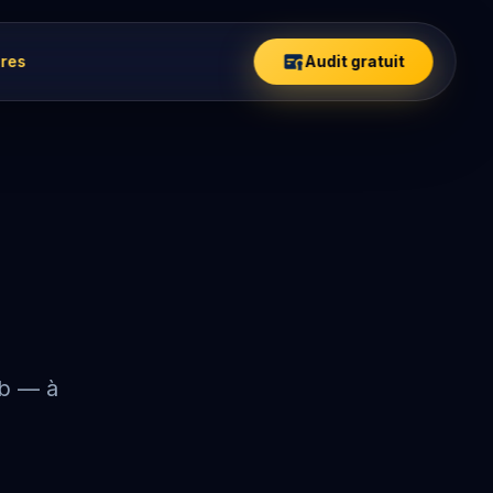
ires
Audit gratuit
eb — à