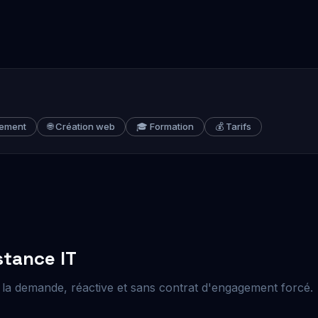
pement
🌐 Création web
🎓 Formation
💰 Tarifs
stance IT
 la demande, réactive et sans contrat d'engagement forcé.