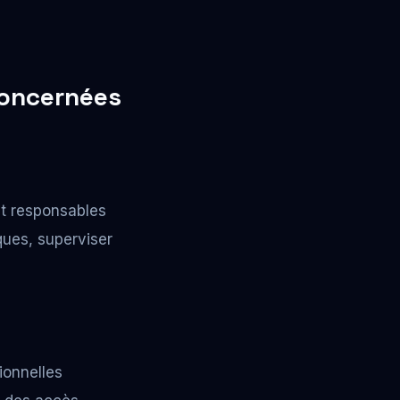
concernées
nt responsables
ques, superviser
ionnelles