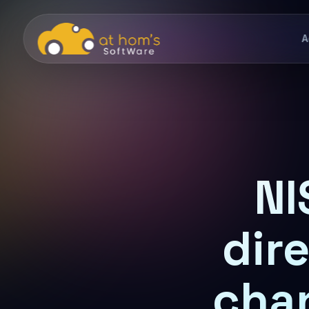
A
NI
dir
cha