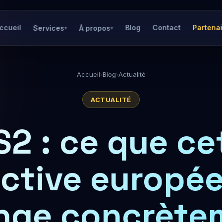
ccueil
Blog
Contact
Partena
Services
À propos
▾
▾
Accueil
›
Blog
›
Actualité
ACTUALITÉ
S2 : ce que ce
ective europé
nge concrète