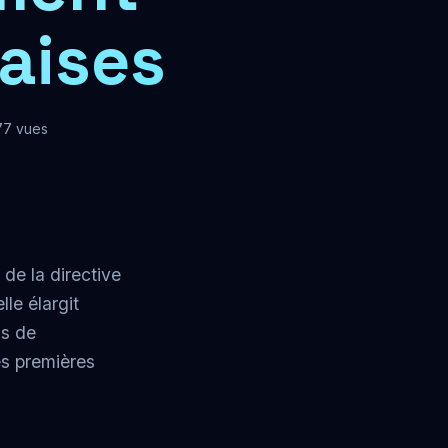
aises
 77 vues
 de la directive
le élargit
ns de
es premières