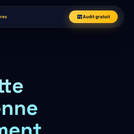
ires
Audit gratuit
tte
enne
ment