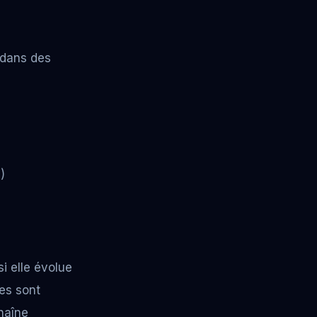
dans des
)
i elle évolue
ses sont
haîne